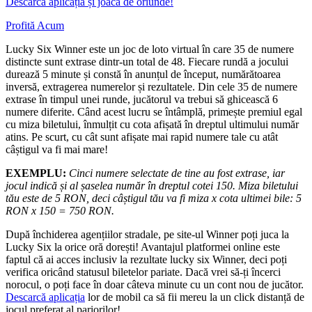
Descarcă aplicația și joacă de oriunde!
Profită Acum
Lucky Six Winner este un joc de loto virtual în care 35 de numere
distincte sunt extrase dintr-un total de 48. Fiecare rundă a jocului
durează 5 minute și constă în anunțul de început, numărătoarea
inversă, extragerea numerelor și rezultatele. Din cele 35 de numere
extrase în timpul unei runde, jucătorul va trebui să ghicească 6
numere diferite. Când acest lucru se întâmplă, primește premiul egal
cu miza biletului, înmulțit cu cota afișată în dreptul ultimului număr
atins. Pe scurt, cu cât sunt afișate mai rapid numere tale cu atât
câștigul va fi mai mare!
EXEMPLU:
Cinci numere selectate de tine au fost extrase, iar
jocul indică și al șaselea număr în dreptul cotei 150. Miza biletului
tău este de 5 RON, deci câștigul tău va fi miza x cota ultimei bile: 5
RON x 150 = 750 RON.
După închiderea agențiilor stradale, pe site-ul Winner poți juca la
Lucky Six la orice oră dorești! Avantajul platformei online este
faptul că ai acces inclusiv la rezultate lucky six Winner, deci poți
verifica oricând statusul biletelor pariate. Dacă vrei să-ți încerci
norocul, o poți face în doar câteva minute cu un cont nou de jucător.
Descarcă aplicația
lor de mobil ca să fii mereu la un click distanță de
jocul preferat al pariorilor!