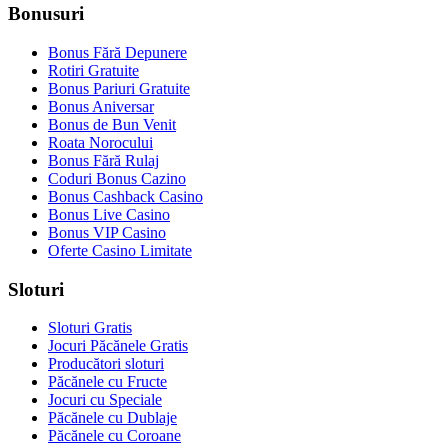
Bonusuri
Bonus Fără Depunere
Rotiri Gratuite
Bonus Pariuri Gratuite
Bonus Aniversar
Bonus de Bun Venit
Roata Norocului
Bonus Fără Rulaj
Coduri Bonus Cazino
Bonus Cashback Casino
Bonus Live Casino
Bonus VIP Casino
Oferte Casino Limitate
Sloturi
Sloturi Gratis
Jocuri Păcănele Gratis
Producători sloturi
Păcănele cu Fructe
Jocuri cu Speciale
Păcănele cu Dublaje
Păcănele cu Coroane