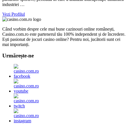
industriei …
Vezi Profilul
Când vorbim despre cele mai bune cazinouri online românești,
Casino.com.ro este partenerul tău 100% independent și de încredere.
Ești pasionat de jocuri casino online? Pentru noi, jucătorii sunt cei
mai importanți.
Urmărește-ne