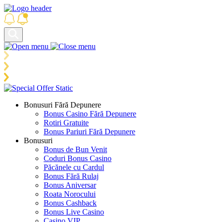
Skip
to
content
Bonusuri Fără Depunere
Bonus Casino Fără Depunere
Rotiri Gratuite
Bonus Pariuri Fără Depunere
Bonusuri
Bonus de Bun Venit
Coduri Bonus Casino
Păcănele cu Cardul
Bonus Fără Rulaj
Bonus Aniversar
Roata Norocului
Bonus Cashback
Bonus Live Casino
Casino VIP