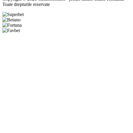
Toate drepturile rezervate