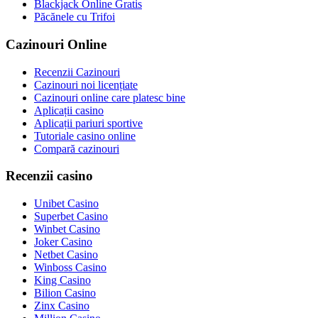
Blackjack Online Gratis
Păcănele cu Trifoi
Cazinouri Online
Recenzii Cazinouri
Cazinouri noi licențiate
Cazinouri online care platesc bine
Aplicații casino
Aplicații pariuri sportive
Tutoriale casino online
Compară cazinouri
Recenzii casino
Unibet Casino
Superbet Casino
Winbet Casino
Joker Casino
Netbet Casino
Winboss Casino
King Casino
Bilion Casino
Zinx Casino