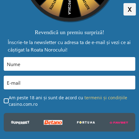
Skip
to
content
TIS + 300 Rotiri Gratuite
Revendică un premiu surpriză!
Recenzie Favbet
Contact Favbet
Înscrie-te la newsletter cu adresa ta de e-mail și vezi ce ai
câștigat la Roata Norocului!
Serviciul de contact Favbet
Autor:
Cristian Puiu
Data ultimei actualizări: 18 Jun 2026
Ai întâmpinat probleme în cadrul sesiunii de joc? Contact
Am peste 18 ani și sunt de acord cu
termenii și condițiile
Favbet vine în ajutorul tău!
casino.com.ro
Contact Favbet este un serviciu de asistență concentrat pe
eficiență. Operatorul a pus accent pe metode moderne de
contact pentru a asigura rapiditate și calitatea răspunsurilor.