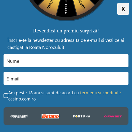
Skip
to
content
ATIS + 300 Rotiri Gratuite
Revendică un premiu surpriză!
Înscrie-te la newsletter cu adresa ta de e-mail și vezi ce ai
câștigat la Roata Norocului!
Ghid Complet 2026 – Las
Vegas Retragere și Depunere
Am peste 18 ani și sunt de acord cu
termenii și condițiile
casino.com.ro
Autor:
Stefan
Data ultimei actualizări: 27 Mar
Bogdan
2026