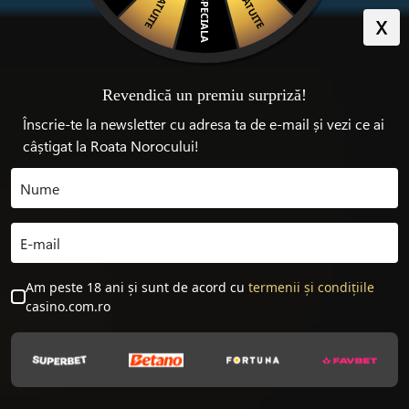
Skip
to
content
 + 300 Rotiri Gratuite
1
Revendică un premiu surpriză!
Recenzie Vlad Cazino
Înregistrare Vlad Cazino
Înscrie-te la newsletter cu adresa ta de e-mail și vezi ce ai
câștigat la Roata Norocului!
Totul despre procesul de
înregistrare Vlad Cazino 2026
Autor:
Cristian Puiu
Data ultimei actualizări: 26 Jun 2026
Am peste 18 ani și sunt de acord cu
termenii și condițiile
casino.com.ro
Aici găsești informații utile despre cum te înregistrezi la Vlad
Cazino și fiecare pas din procesul de înregistrare Vlad
Cazino. Vezi cât de simplu este să-ți deschizi un cont Vlad
Cazino!