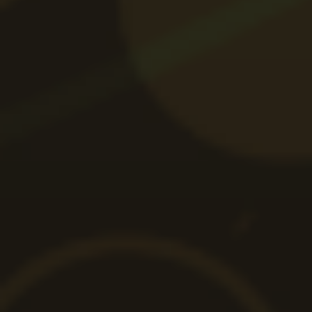
online? Pentru noi, jucătorii sunt cei mai importanți.
Urmărește-ne
Bonusuri
Bonus Fără Depunere
Rotiri Gratuite
Bonus Pariuri Gratuite
Bonus Aniversar
Bonus de Bun Venit
Roata Norocului
Bonus Fără Rulaj