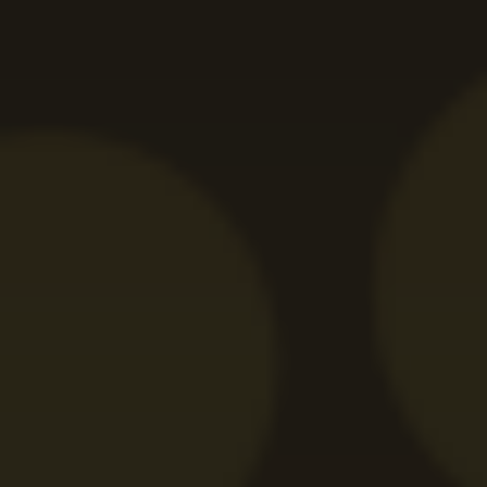
încasate, va trebui să pariezi 3500 RON. În ceea ce privește
cele 100 de rotiri gratuite, acestea vor fi disponibile în
următoarea zi lucrătoare efectuării depunerii, înainte de
23:59 CET, iar pentru a putea retrage câștigurile obținute pe
baza lor, este necesar să le rulezi de 25 de ori la cazino, în 30
de zile de la primirea acestora. Te sfătuim să stai cu ochii pe
secțiunea de
Promoții
a operatorului, întrucât este destul de
cunoscut pentru ofertele sale săptămânale cu premii în bani
cash, cât și pentru turneele de bingo cu premii garantate.
Ce jocuri te așteaptă dupa ce
deschizi un cont Vlad Cazino
Acest site utilizează cookie-uri
La înregistrare Vlad Cazino te așteaptă o selecție
Folosim cookie-uri pentru a personaliza conținutul și
impresionantă de jocuri dacă alegi să te înregistrezi. Ai la
anunțurile, pentru a oferi funcții de rețele sociale și pentru
dispoziție peste 200 de sloturi video de la cei mai buni
a analiza traficul. De asemenea, le oferim partenerilor de
producători din industrie, inclusiv NetEnt și Novomatic;
rețele sociale, de publicitate și de analize informații cu
jocuri de masă (Blackjack, Ruletă, Poker) online și în
varianta