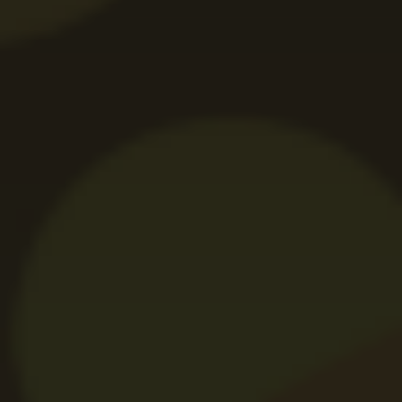
parte, accesând secțiunea
Informații de securitate
, vei afla
care sunt măsurile pe care cazinoul le ia pentru a proteja
datele furnizate de tine. Pe scurt, iată care sunt acestea:
Licența ONJN (Oficiul Național pentru
Jocuri de Noroc)
Site-ul Vlad Cazino este operat de Unibet Germany Ltd., care
deține licența nr. L1160657W000330 emisă de Comitetul de
Supraveghere ONJN, valabilă din data de 1.09.2016 până la
data de 31.08.2026. ONJN este organismul public de
reglementare care răspunde de conducerea tuturor formelor
de jocuri de noroc din România.
Sistemul de criptare SSL (Secure Sockets
Layer)
Toate informaţiile furnizate de tine atât în procesul de
înregistrare Vlad Cazino, dar și atunci când efectuezi o