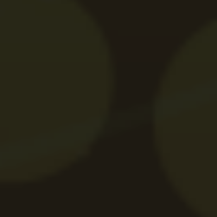
August 4, 2026
Ghid
Winmasters Bonus Fără
Depunere – 300 Rotiri Gratis
Profită și tu de Winmasters bonus fără depunere la
verificare. Primești 300 rotiri gr…
Citește mai mult...
Cristian Puiu