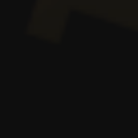
Păcănele cu Coroane
Blackjack Online Gratis
Păcănele cu Trifoi
Cazinouri Online
Recenzii Cazinouri
Cazinouri noi licențiate
Cazinouri online care platesc bine
Aplicații casino
Aplicații pariuri sportive
Tutoriale casino online
Compară cazinouri
Recenzii casino