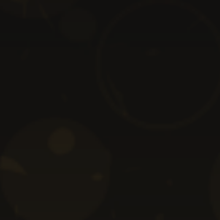
precum li
decizie. D
Unibet, să 
înregistra
Cum 