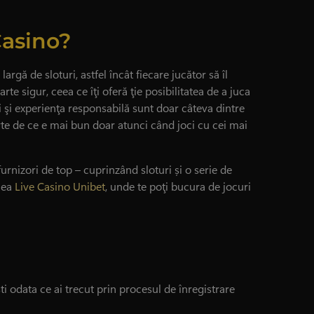
Casino?
rgă de sloturi, astfel încât fiecare jucător să îl
rte sigur, ceea ce îţi oferă ţie posibilitatea de a juca
i şi experienţa responsabilă sunt doar câteva dintre
parte de ce e mai bun doar atunci când joci cu cei mai
furnizori de top – cuprinzând sloturi și o serie de
unea
Live Casino Unibet
, unde te poţi bucura de jocuri
i odata ce ai trecut prin procesul de înregistrare