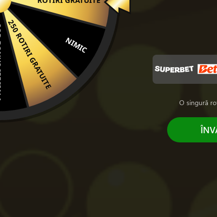
ROTIRI GRATUITE
100% până
250 ROTIRI GRATUITE
mare – şi 
ECIALA
dacă tu de
NIMIC
Rotiri
Dacă îți p
O
singură
ro
surprize. 
pentru joc
ÎNV
ireproşabi
premiul ce
Un l
treb
bene
cont