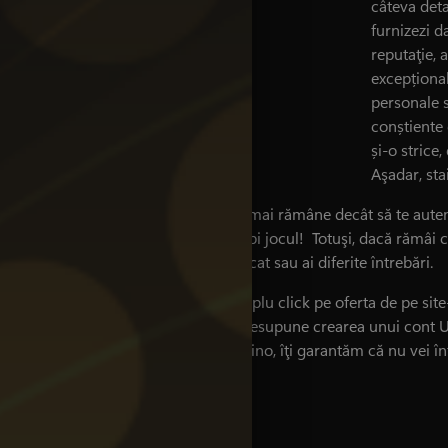
câteva deta
furnizezi da
reputaţie, 
excepțional
personale s
conștiente 
și-o strice
Aşadar, stai
nalizezi înregistrarea contului, nu-ţi mai rămâne decât să te autent
are pe care le-ai ales, iar apoi să începi jocul! Totuşi, dacă rămâi
rinzătoare în cazul în care rămâi blocat sau ai diferite întrebări.
are îi parcurgi sunt simpli. Dai un simplu click pe oferta de pe si
usiv, iar apoi urmezi paşii. Iată ce presupune crearea unui cont U
ar dacă e prima ta experienţă de casino, îţi garantăm că nu vei în
 1 – informaţii cont