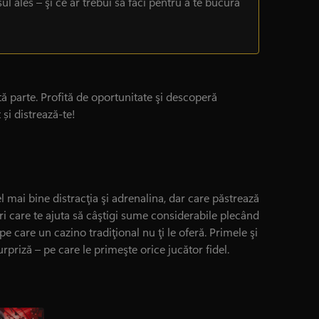
l ales – şi ce ar trebui să faci pentru a te bucura
tă parte. Profită de oportunitate şi descoperă
și distrează-te!
l mai bine distracţia şi adrenalina, dar care păstrează
uri care te ajuta să câştigi sume considerabile plecând
pe care un cazino tradiţional nu ţi le oferă. Primele şi
surpriză – pe care le primeşte orice jucător fidel.