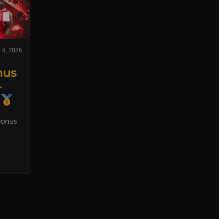
 4, 2026
nus
–
bonus