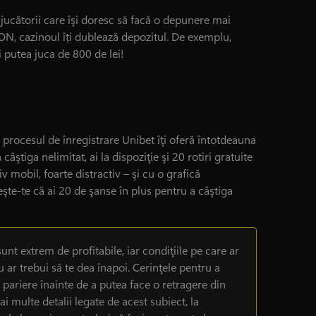
ucătorii care îşi doresc să facă o depunere mai
RON, cazinoul îți dublează depozitul. De exemplu,
 putea juca de 800 de lei!
că procesul de înregistrare Unibet îţi oferă întotdeauna
âştiga nelimitat, ai la dispoziţie şi 20 rotiri gratuite
v mobil, foarte distractiv – şi cu o grafică
eşte-te că ai 20 de şanse în plus pentru a câştiga
unt extrem de profitabile, iar condiţiile pe care ar
u ar trebui să te dea înapoi. Cerinţele pentru a
pariere înainte de a putea face o retragere din
i multe detalii legate de acest subiect, la