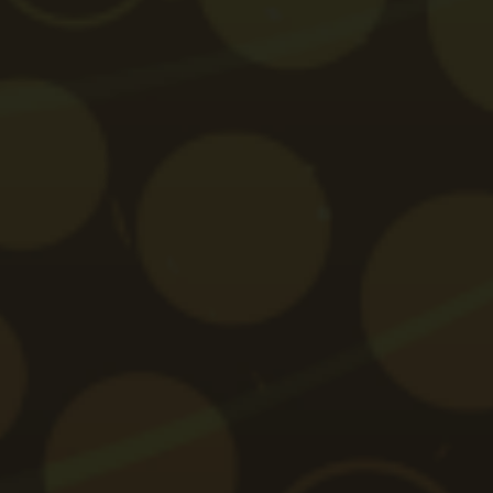
secţ
pe d
Pe Casino.
surprizele
Conc
Un cont Un
standardel
de la bonu
cele mai i
Alte