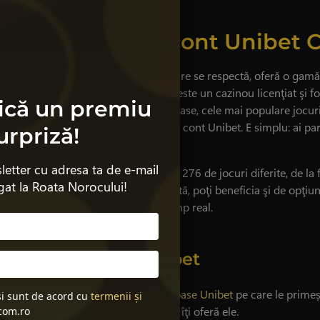
e să-ţi deschizi cont Unibet 
 orice operator de jocuri de noroc care se respectă, oferă o gamă la
e cel mai potrivit pentru el. În plus, este un cazinou licenţiat şi foa
ică un premiu
nsparent şi relaxat. onusurile avantajoase, cele mai populare jocur
beneficii pentru care să îţi deschizi un cont Unibet. E simplu: ai 
urpriză!
sletter cu adresa ta de e-mail
ă înregistrare UniBet are un total de 276 de jocuri diferite, de la 
tigat la Roata Norocului!
le mai multor jocuri de masă. Totodată, poţi beneficia şi de opţi
ck sau Ruletă cu un dealer real în timp real.
uri înregistrare Unibet
 vorbeam despre
bonusurile avantajoase Unibet
pe care le primeșt
și sunt de acord cu
termenii și
ide să vedem care sunt acestea şi ce îţi oferă ele.
com.ro