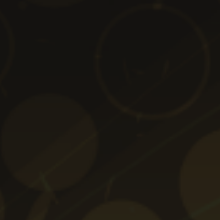
R
Accesul î
trimisă de
Cont v
eligibili
Consi
sau ape
Depune
RON
.