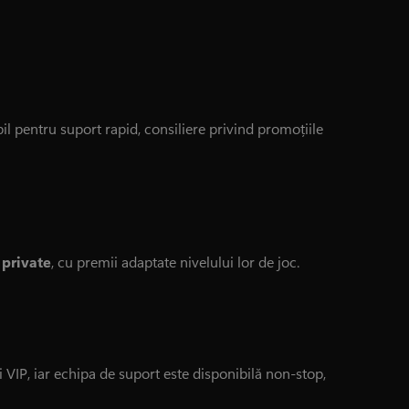
bil pentru suport rapid, consiliere privind promoțiile
 private
, cu premii adaptate nivelului lor de joc.
i VIP, iar echipa de suport este disponibilă non-stop,