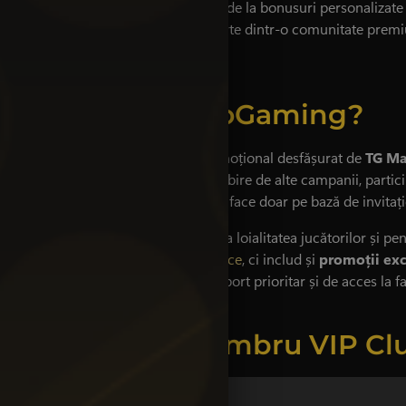
l promite o serie de beneficii unice, de la bonusuri personalizate
ri prioritare. Astfel, jucătorii devin parte dintr-o comunitate pre
ste VIP Club TotoGaming?
 TotoGaming
este un program promoțional desfășurat de
TG Ma
15.05.2025 – 15.05.2026
. Spre deosebire de alte campanii, partic
nicio taxă suplimentară. Accesul se face doar pe bază de invitați
este conceput pentru a recompensa loialitatea jucătorilor și pent
e nu se rezumă doar la
bonusuri clasice
, ci includ și
promoții exc
sfera premium este garantată de suport prioritar și de acces la fa
 poți deveni membru VIP Cl