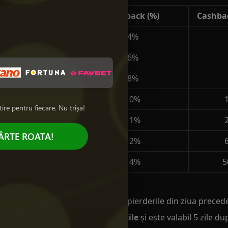
al pierderi (RON)
Cashback (%)
Cashba
100 – 1000
4%
1001 – 2500
6%
2501 – 5000
8%
001 – 10.000
10%
tire pentru fiecare. Nu
trișa
!
.001 – 25.000
11%
ÂRTE ROATA!
.001 – 50.000
12%
50.001+
14%
5
 cheie de reținut
k-ul se calculează zilnic (pentru pierderile din ziua preced
l trebuie activat în
maximum 5 zile
și este valabil 5 zile du