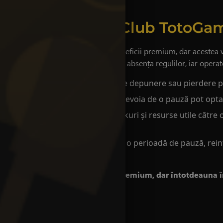
responsabil VIP Club TotoGa
la
VIP Club TotoGaming
aduce beneficii premium, dar acestea v
r. Distracția exclusivistă nu înseamnă absența regulilor, iar opera
 de joc
: Membrii pot seta limite de depunere sau pierdere pe
cludere și pauze
: Cei care simt nevoia de o pauză pot opt
 și consiliere
: Platforma oferă linkuri și resurse utile către 
sabil.
grare atent monitorizată
: După o perioadă de pauză, rei
e individuală.
te clar:
VIP înseamnă distracție premium, dar întotdeauna î
luzie