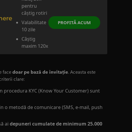
pentru
câștig rotiri
nere
Valabilitate
PROFITĂ ACUM
10 zile
Câștig
maxim 120x
se face
doar pe bază de invitație
. Aceasta este
iterii clare:
 prin procedura KYC (Know Your Customer) sunt
puțin o metodă de comunicare (SMS, e-mail, push
să ai
depuneri cumulate de minimum 25.000