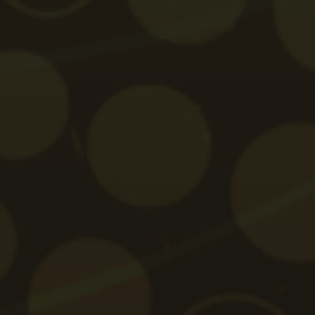
Condiți
Cashbac
Manag
Fiecare m
și soluțion
Acces
Membrii VI
Tranza
Retrageril
cu priori