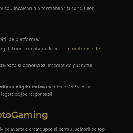
ni sau încălcări ale termenilor și condițiilor
tății pe platformă.
g îți trimite invitația direct prin
metodele de
tivează și beneficiezi imediat de pachetul
ntinuu eligibilitatea
membrilor VIP și de a
legate de joc responsabil.
TotoGaming
siv de avantaje create special pentru jucătorii de top.