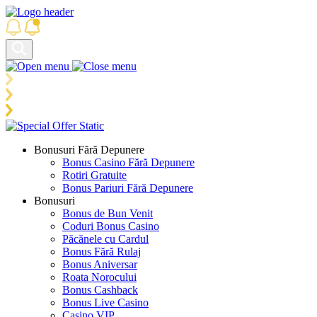
Skip
to
content
Bonusuri Fără Depunere
Bonus Casino Fără Depunere
Rotiri Gratuite
Bonus Pariuri Fără Depunere
Bonusuri
Bonus de Bun Venit
Coduri Bonus Casino
Păcănele cu Cardul
Bonus Fără Rulaj
Bonus Aniversar
Roata Norocului
Bonus Cashback
Bonus Live Casino
Casino VIP