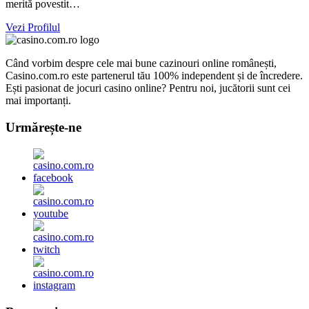
merită povestit…
Vezi Profilul
Când vorbim despre cele mai bune cazinouri online românești,
Casino.com.ro este partenerul tău 100% independent și de încredere.
Ești pasionat de jocuri casino online? Pentru noi, jucătorii sunt cei
mai importanți.
Urmărește-ne