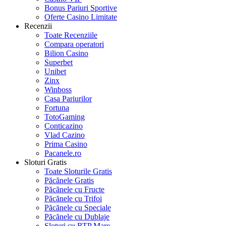
Bonus Pariuri Sportive
Oferte Casino Limitate
Recenzii
Toate Recenziile
Compara operatori
Bilion Casino
Superbet
Unibet
Zinx
Winboss
Casa Pariurilor
Fortuna
TotoGaming
Conticazino
Vlad Cazino
Prima Casino
Pacanele.ro
Sloturi Gratis
Toate Sloturile Gratis
Păcănele Gratis
Păcănele cu Fructe
Păcănele cu Trifoi
Păcănele cu Speciale
Păcănele cu Dublaje
Sloturi cu RTP Mare