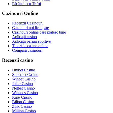
Păcănele cu Trifoi
Cazinouri Online
Recenzii Cazinouri
Cazinouri noi licențiate
Cazinouri online care platesc bine
Aplicații casino
Aplicații pariuri sportive
Tutoriale casino online
Compară cazinouri
Recenzii casino
Unibet Casino
Superbet Casino
Winbet Casino
Joker Casino
Netbet Casino
Winboss Casino
King Casino
Bilion Casino
Zinx Casino
Million Casino