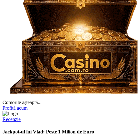
Comorile așteaptă...
Profită acum
Recenzie
Jackpot-ul lui Vlad: Peste 1 Milion de Euro