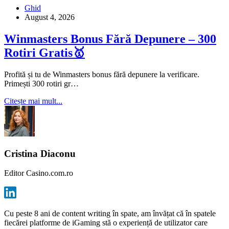
Ghid
August 4, 2026
Winmasters Bonus Fără Depunere – 300
Rotiri Gratis🥇
Profită și tu de Winmasters bonus fără depunere la verificare.
Primești 300 rotiri gr…
Citește mai mult...
Cristina Diaconu
Editor Casino.com.ro
Cu peste 8 ani de content writing în spate, am învățat că în spatele
fiecărei platforme de iGaming stă o experiență de utilizator care