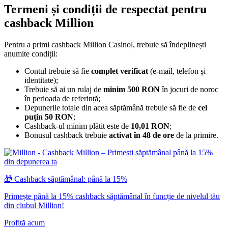
Termeni și condiții de respectat pentru
cashback Million
Pentru a primi cashback Million Casinol, trebuie să îndeplinești
anumite condiții:
Contul trebuie să fie
complet verificat
(e-mail, telefon și
identitate);
Trebuie să ai un rulaj de
minim 500 RON
în jocuri de noroc
în perioada de referință;
Depunerile totale din acea săptămână trebuie să fie de
cel
puțin 50 RON
;
Cashback-ul minim plătit este de
10,01 RON
;
Bonusul cashback trebuie
activat în 48 de ore
de la primire.
🎁 Cashback săptămânal: până la 15%
Primește până la 15% cashback săptămânal în funcție de nivelul tău
din clubul Million!
Profită acum