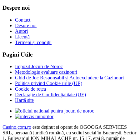
Despre noi
Contact
Despre noi
Autori
Licență
Termeni și condiții
Pagini Utile
Impozit Jocuri de Noroc
Metodologie evaluare cazinouri
Ghid de Joc Responsabil și Autoexcludere la Cazinouri
Politica privind Cookie-urile (UE)
Cookie de rețea
Declarație de Confidențialitate (UE)
Hartă site
Casino.com.ro
este deținut și operat de OGOOGA SERVICES
SRL, persoană juridică română, cu sediul social în București, Sector
1, Bulevardul ION MIHALACHE nr. 15-17, etaj 8, număr de