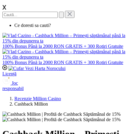
Ce doresti sa cauti?
100% Bonus Până la 2000 RON GRATIS + 300 Rotiri Gratuite
100% Bonus Până la 2000 RON GRATIS + 300 Rotiri Gratuite
Vezi Harta Norocului
Licență
Joc
responsabil
Recenzie Million Casino
Cashback Million