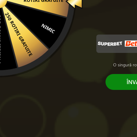
ROTIRI GRATUITE
Cash Out
250 ROTIRI GRATUITE
ECIALA
alegi într
NIMIC
Iar pentru
transparen
inteligent.
Alte
O
singură
ro
ÎNV
Oferte sp
Sup
Prix
VIP 
cash
lux