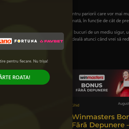
 Vivabet
este o unealtă excelentă pentru pariorii care vor mai mult
e varianta standard, parțială sau automată, în funcție de cât de pre
 că Vivabet este licențiat de ONJN, te bucuri de un mediu sigur, u
t. În final,
Cash Out
rămâne soluția ideală atunci când vrei să redu
 articole
tire pentru fiecare. Nu
trișa
!
ÂRTE ROATA!
August 4, 2026
eciale
erbet Grand
: Experiențe
August
la F1, premii
Ghid
 și mașină de
Winmasters Bo
Fără Depunere 