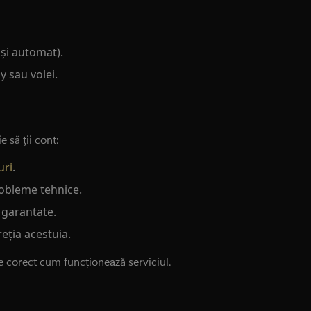
 și automat).
by sau volei.
 să ții cont:
uri
.
robleme tehnice.
 garantate.
reția acestuia.
ge corect cum funcționează serviciul.