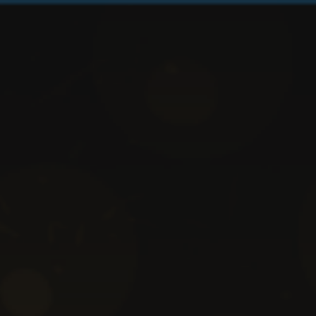
Skip
to
content
Bonusuri Fără Depunere
Bonusu
ATIS + 300 Rotiri Gratuite