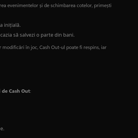
area evenimentelor și de schimbarea cotelor, primești
inițială.
cazia să salvezi o parte din bani.
 modificări în joc, Cash Out-ul poate fi respins, iar
ri de Cash Out
:
e.