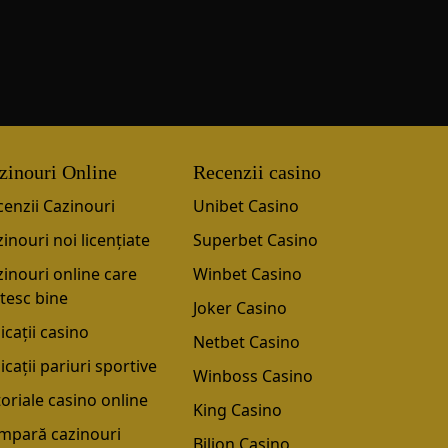
zinouri Online
Recenzii casino
enzii Cazinouri
Unibet Casino
inouri noi licențiate
Superbet Casino
inouri online care
Winbet Casino
tesc bine
Joker Casino
icații casino
Netbet Casino
icații pariuri sportive
Winboss Casino
oriale casino online
King Casino
mpară cazinouri
Bilion Casino