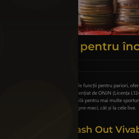
Ghid complet pentru înc
27 Mar 2026
 Vivabet
este una dintre cele mai utile funcții pentru pariori, ofer
să se termine.
Vivabet Casino
este licențiat de ONJN (Licența L1
entru utilizatori. Funcția este disponibilă pentru mai multe sportur
 rugby, și se aplică atât la pariurile pre-meci, cât și la cele live.
funcționează Cash Out Viva