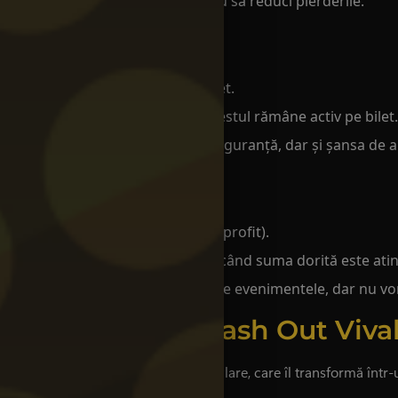
acă vrei să îți asiguri un câștig sau să reduci pierderile.
Out Parțial
bil prin simbolul „$” de lângă bilet.
trage
doar o parte din miză, iar restul rămâne activ pe bilet.
ntă flexibilă pentru cei care vor siguranță, dar și șansa de 
 Out Automat
zi condițiile (ex: sumă minimă de profit).
ul închide biletul automat atunci când suma dorită este atin
it pentru cei care nu pot urmări live evenimentele, dar nu v
tajele funcției Cash Out Viva
ivabet vine cu mai multe beneficii clare, care îl transformă într-u