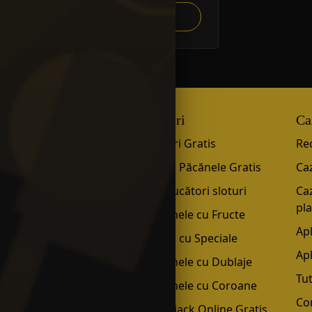
Vezi Profilul
Bonusuri
Sloturi
Ca
Bonus Fără Depunere
Sloturi Gratis
Rec
Rotiri Gratuite
Jocuri Păcănele Gratis
Caz
Bonus Pariuri Gratuite
Producători sloturi
Caz
pla
Bonus Aniversar
Păcănele cu Fructe
Apl
Bonus de Bun Venit
Jocuri cu Speciale
Apl
Roata Norocului
Păcănele cu Dublaje
Tut
Bonus Fără Rulaj
Păcănele cu Coroane
Co
Coduri Bonus Cazino
Blackjack Online Gratis