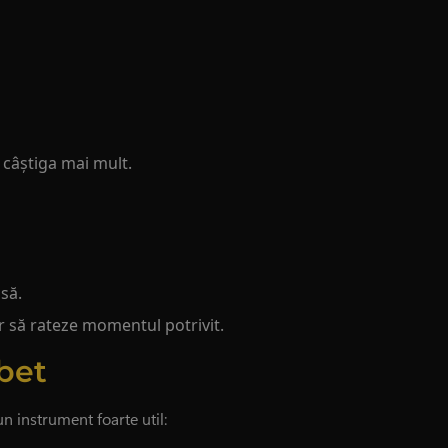
a câștiga mai mult.
să.
or să rateze momentul potrivit.
bet
n instrument foarte util: