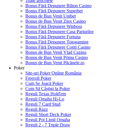
Toate articolele
Bonus Fără Depunere Bilion Casino
Bonus Fără Depunere Superbet
Bonus de Bun Venit Unibet
Bonus de Bun Venit Zinx Casino
Bonus Fără Depunere Winboss
Bonus Fără Depunere Casa Pariurilor
Bonus Fără Depunere Fortuna
Bonus Fără Depunere Totogaming
Bonus Fără Depunere Conti Casino
Bonus de Bun Venit Vlad Cazino
Bonus de Bun Venit Prima Casino
Bonus de Bun Venit Păcănele.ro
Poker
Site-uri Poker Online România
Freeroll Poker
Cum Se Joacă Poker
Cum Să Câștigi la Poker
Reguli Texas Hold'em
Reguli Omaha Hi-Lo
Reguli 7 Card Stud
Reguli Razz
Reguli Short Deck Poker
Reguli Pot Limit Omaha
Reguli 2 - 7 Triple Draw