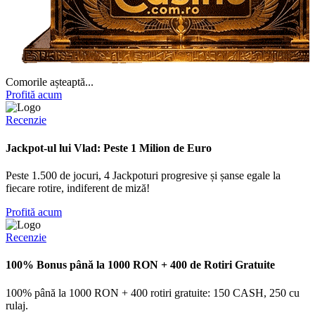
Comorile așteaptă...
Profită acum
Recenzie
Jackpot-ul lui Vlad: Peste 1 Milion de Euro
Peste 1.500 de jocuri, 4 Jackpoturi progresive și șanse egale la
fiecare rotire, indiferent de miză!
Profită acum
Recenzie
100% Bonus până la 1000 RON + 400 de Rotiri Gratuite
100% până la 1000 RON + 400 rotiri gratuite: 150 CASH, 250 cu
rulaj.