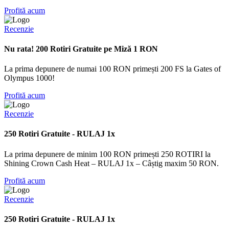
Profită acum
Recenzie
Nu rata! 200 Rotiri Gratuite pe Miză 1 RON
La prima depunere de numai 100 RON primești 200 FS la Gates of
Olympus 1000!
Profită acum
Recenzie
250 Rotiri Gratuite - RULAJ 1x
La prima depunere de minim 100 RON primești 250 ROTIRI la
Shining Crown Cash Heat – RULAJ 1x – Câștig maxim 50 RON.
Profită acum
Recenzie
250 Rotiri Gratuite - RULAJ 1x