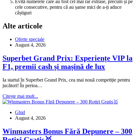
Evită numerele care au fost cel mai rar extrase, precum și pe
cele consecutive, pentru că au șanse mici de a-ți aduce
câștiguri
Alte articole
Oferte speciale
August 4, 2026
Superbet Grand Prix: Experiențe VIP la
F1, premii cash și mașină de lux
Ia startul în Superbet Grand Prix, cea mai nouă competiție pentru
jucători! În perioa…
Citește mai mult...
Ghid
August 4, 2026
Winmasters Bonus Fără Depunere – 300
Rotiri Gratis🥇