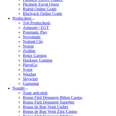
Păcănele Egypt Quest
Ruletă Online Gratis
Blackjack Online Gratis
Producători
Toți Producătorii
Amusnet / EGT
Pragmatic Play
Novomatic
Nolimit City
Netent
iSoftbet
Relax Gaming
Hacksaw Gaming
PlaynGo
Synot
Wazdan
Skywind
Gamomat
Noutăți
Toate articolele
Bonus Fără Depunere Bilion Casino
Bonus Fără Depunere Superbet
Bonus de Bun Venit Unibet
Bonus de Bun Venit Zinx Casino