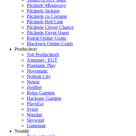
Păcănele Megaways
Păcănele Jackpot
Păcănele cu Coroane
Păcănele Bell Link
Păcănele Clover Chance
Păcănele Egypt Quest
Ruletă Online Gratis
Blackjack Online Gratis
Producători
Toți Producătorii
Amusnet / EGT
Pragmatic Play
Novomatic
Nolimit City
Netent
iSoftbet
Relax Gaming
Hacksaw Gaming
PlaynGo
Synot
Wazdan
Skywind
Gamomat
Noutăți