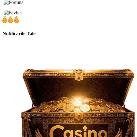
Notificarile Tale