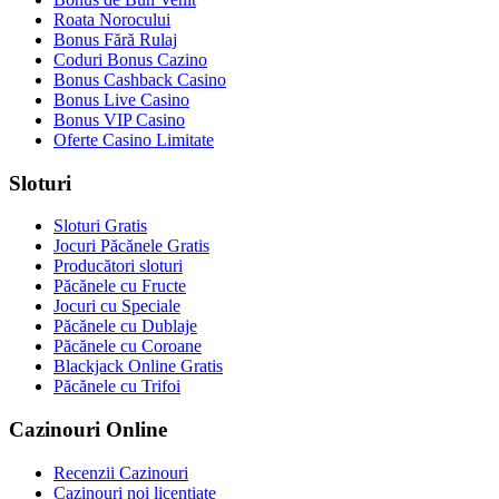
Roata Norocului
Bonus Fără Rulaj
Coduri Bonus Cazino
Bonus Cashback Casino
Bonus Live Casino
Bonus VIP Casino
Oferte Casino Limitate
Sloturi
Sloturi Gratis
Jocuri Păcănele Gratis
Producători sloturi
Păcănele cu Fructe
Jocuri cu Speciale
Păcănele cu Dublaje
Păcănele cu Coroane
Blackjack Online Gratis
Păcănele cu Trifoi
Cazinouri Online
Recenzii Cazinouri
Cazinouri noi licențiate