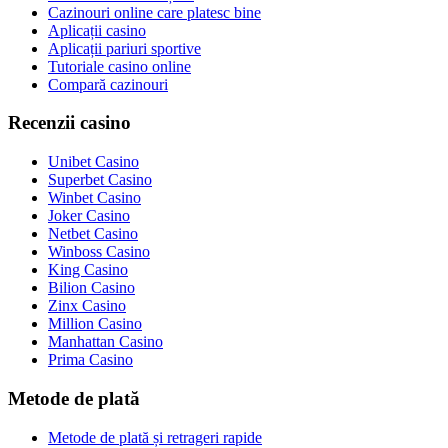
Cazinouri online care platesc bine
Aplicații casino
Aplicații pariuri sportive
Tutoriale casino online
Compară cazinouri
Recenzii casino
Unibet Casino
Superbet Casino
Winbet Casino
Joker Casino
Netbet Casino
Winboss Casino
King Casino
Bilion Casino
Zinx Casino
Million Casino
Manhattan Casino
Prima Casino
Metode de plată
Metode de plată și retrageri rapide