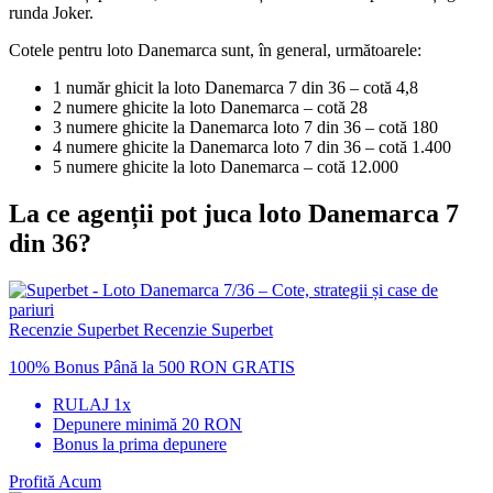
runda Joker.
Cotele pentru loto Danemarca sunt, în general, următoarele:
1 număr ghicit la loto Danemarca 7 din 36 – cotă 4,8
2 numere ghicite la loto Danemarca – cotă 28
3 numere ghicite la Danemarca loto 7 din 36 – cotă 180
4 numere ghicite la Danemarca loto 7 din 36 – cotă 1.400
5 numere ghicite la loto Danemarca – cotă 12.000
La ce agenții pot juca loto Danemarca 7
din 36?
Recenzie Superbet
Recenzie Superbet
100% Bonus Până la 500 RON GRATIS
RULAJ 1x
Depunere minimă 20 RON
Bonus la prima depunere
Profită Acum