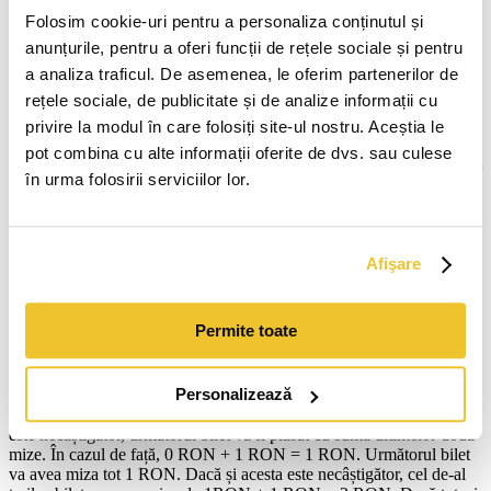
Folosim cookie-uri pentru a personaliza conținutul și
Două dintre cele mai cunoscute strategii sunt Martingale și
Fibonacci. Ele cu siguranță te vor ajuta să câștigi la loto Danemarca
anunțurile, pentru a oferi funcții de rețele sociale și pentru
7 din 36.
a analiza traficul. De asemenea, le oferim partenerilor de
rețele sociale, de publicitate și de analize informații cu
Prima,
sistemul Martingale
este genul de strategie care poate fi
aplicată cu succes. Aceasta poate fi folosită la loteriile unde cotele
privire la modul în care folosiți site-ul nostru. Aceștia le
sunt în jur de 2. Ideea acestei strategii constă în dublarea mizei
pot combina cu alte informații oferite de dvs. sau culese
inițiale. Dacă ai plasat un bilet cu miza 2 RON, iar acesta s-a dovedit
în urma folosirii serviciilor lor.
a fi necâștigător, următorul bilet va fi suma inițială înmulțită cu 2 (2
RON x 2 = 4 RON). Dacă și acesta este necâștigător, continui cu
strategia și vei plasa un bilet cu miza 4 RON x 2 = 8 RON. În
momentul în care unul dintre bilete este câștigător, tu îți vei recupera
toate mizele plasate. Poate chiar alături de un profit la loto
Afişare
Danemarca 7 din 36.
Pe de altă parte, cea de-a doua strategie importantă,
sistemul
Permite toate
Fibonacci
este mai eficient când ai cote mai mari. Șirul lui Fibonacci
este unul foarte cunoscut în lumea jocurilor de noroc și arată în felul
următor: 1, 1, 2, 3, 5, 8, 13, 21, 34, 55, 89 etc.
Personalizează
Concret, atunci când plasezi un bilet cu o miză de 1 RON, iar acesta
este necâștigător, următorul bilet va fi plasat cu suma ultimelor două
mize. În cazul de față, 0 RON + 1 RON = 1 RON. Următorul bilet
va avea miza tot 1 RON. Dacă și acesta este necâștigător, cel de-al