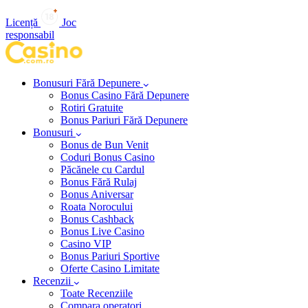
Licență
Joc
responsabil
Bonusuri Fără Depunere
Bonus Casino Fără Depunere
Rotiri Gratuite
Bonus Pariuri Fără Depunere
Bonusuri
Bonus de Bun Venit
Coduri Bonus Casino
Păcănele cu Cardul
Bonus Fără Rulaj
Bonus Aniversar
Roata Norocului
Bonus Cashback
Bonus Live Casino
Casino VIP
Bonus Pariuri Sportive
Oferte Casino Limitate
Recenzii
Toate Recenziile
Compara operatori