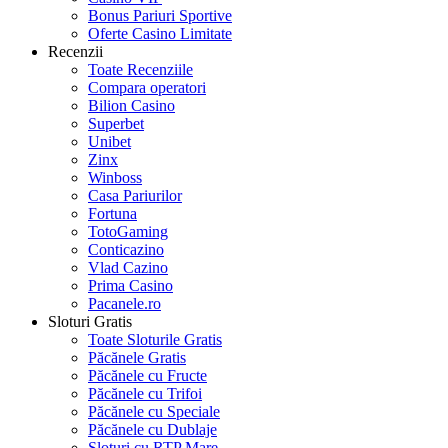
Bonus Pariuri Sportive
Oferte Casino Limitate
Recenzii
Toate Recenziile
Compara operatori
Bilion Casino
Superbet
Unibet
Zinx
Winboss
Casa Pariurilor
Fortuna
TotoGaming
Conticazino
Vlad Cazino
Prima Casino
Pacanele.ro
Sloturi Gratis
Toate Sloturile Gratis
Păcănele Gratis
Păcănele cu Fructe
Păcănele cu Trifoi
Păcănele cu Speciale
Păcănele cu Dublaje
Sloturi cu RTP Mare