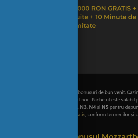
Până la 10.000 RON GRATIS +
Rotiri Gratuite + 10 Minute de
Rotiri Nelimitate
Recenzie Netbet
 unul dintre cele mai impresionante bonusuri de bun venit. Cazino
ă de tine atunci când creezi un cont nou. Pachetul este valabil p
ni instant. Folosește codurile
N1, N2. N3, N4
și
N5
pentru depune
ratuite sunt disponibile la
păcănele gratis
, conform termenilor și c
ni online gratis cu bonusul Mozzartb