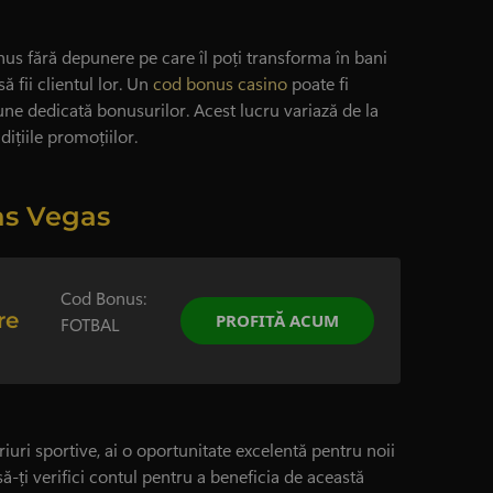
us fără depunere pe care îl poți transforma în bani
 fii clientul lor. Un
cod bonus casino
poate fi
une dedicată bonusurilor. Acest lucru variază de la
dițiile promoțiilor.
Las Vegas
Cod Bonus:
re
PROFITĂ ACUM
FOTBAL
riuri sportive, ai o oportunitate excelentă pentru noii
ă-ți verifici contul pentru a beneficia de această