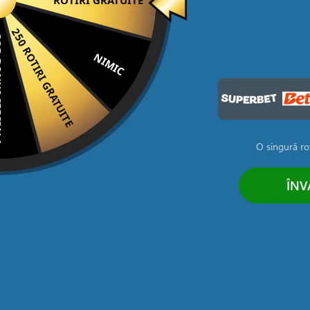
ROTIRI GRATUITE
Alte 
250 ROTIRI GRATUITE
ECIALA
NIMIC
O
singură
ro
ÎNV
Profi