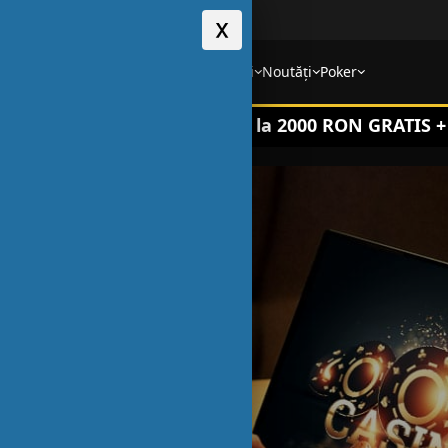
ri
Recenzii
Sloturi Gratis
Producători
Noutăți
Poker
100% Bonus Până la 2000 RON GRATIS + 300 Ro