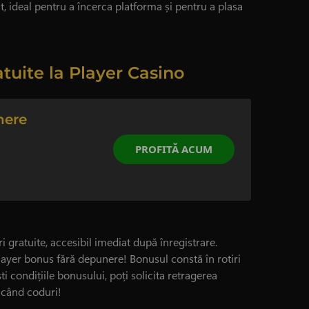
, ideal pentru a încerca platforma și pentru a plasa
atuite la Player Casino
nere
PROFITĂ ACUM
 gratuite, accesibil imediat după înregistrare.
ayer bonus fără depunere! Bonusul constă în rotiri
i condițiile bonusului, poți solicita retragerea
ucând coduri!