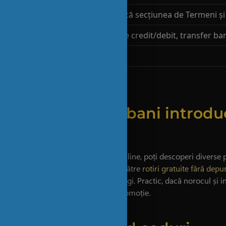
ni și condiții
Consultă secțiunea de Termeni și 
e de plată
Card de credit/debit, transfer ba
icție vârstă
18+
odalități să faci bani introdu
oziție
i să explorezi lumea cazinourilor online, poți descoperi diverse po
moționale. Codurile îți oferă acces către
rotiri gratuite fără dep
dul lor să producă venituri dacă câștigi. Practic, dacă norocul și in
re sau rotiri gratuite, în funcție de promoție.