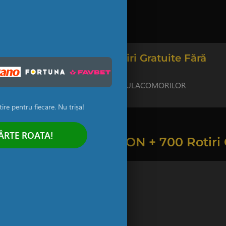
coduri Netbet
200 Rotiri Gratuite Fără
Depunere
Cod Bonus: INSULACOMORILOR
tire pentru fiecare. Nu
trișa
!
ÂRTE ROATA!
tă de până la 7,000 RON + 700 Rotiri 