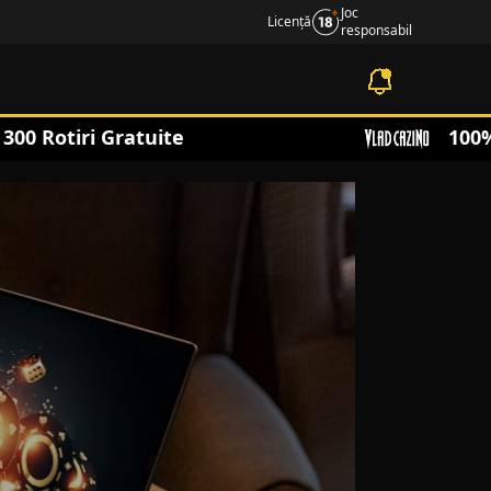
Joc
Licență
responsabil
tiri Gratuite
100% Bonu