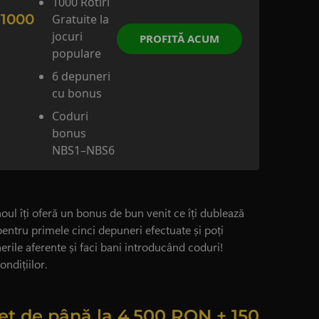
1000 Rotiri
 1000
Gratuite la
jocuri
PROFITĂ ACUM
populare
6 depuneri
cu bonus
Coduri
bonus
NBS1–NBS6
ul îți oferă un bonus de bun venit ce îți dublează
entru primele cinci depuneri efectuate și poți
rile aferente și faci bani introducând coduri!
ondițiilor.
et de până la 4.500 RON + 150