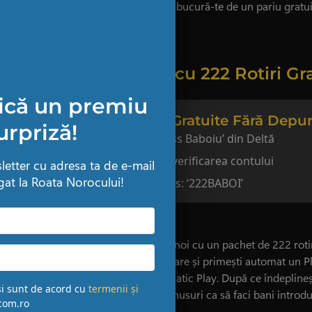
losește codul promoțional FOTBAL și bucură-te de un pariu gratuit
ră a investi din propriul buzunar.
gă bani online gratis cu 222 Rotiri Gr
ică un premiu
222 Rotiri Gratuite Fără Depu
urpriză!
La Big Bass Baboiu’ din Deltă
Bonus la verificarea contului
sletter cu adresa ta de e-mail
tigat la Roata Norocului!
cenzie Player Casino
Cod bonus: ‘222BABOI’
ino vine în întâmpinarea jucătorilor noi cu un pachet de 222 rotiri
dul promoțional 222KYC la înregistrare și primești automat un Pl
a slotul Big Bass Bonanza de la Pragmatic Play. După ce îndeplineșt
și sunt de acord cu
termenii și
ni gratis pe card. Activează acum bonusuri ca să faci bani introd
com.ro