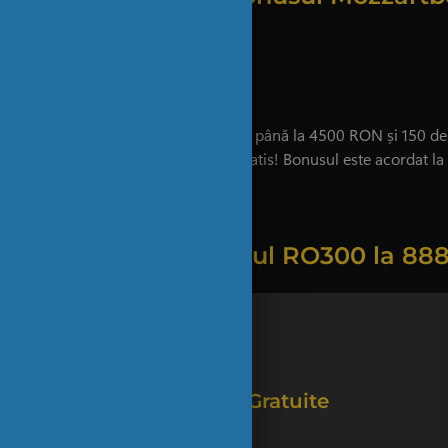
 îți oferă un bonus impresionant de până la 4500 RON și 150 de r
nal
100MOZ
și câștigă bani online gratis! Bonusul este acordat la 
ul eligibil.
bani introducând codul RO300 la 88
250 Rotiri Gratuite
Recenzie 888