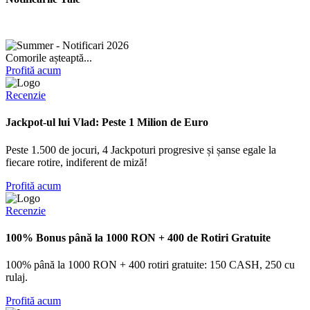
Comorile așteaptă...
Profită acum
Recenzie
Jackpot-ul lui Vlad: Peste 1 Milion de Euro
Peste 1.500 de jocuri, 4 Jackpoturi progresive și șanse egale la
fiecare rotire, indiferent de miză!
Profită acum
Recenzie
100% Bonus până la 1000 RON + 400 de Rotiri Gratuite
100% până la 1000 RON + 400 rotiri gratuite: 150 CASH, 250 cu
rulaj.
Profită acum