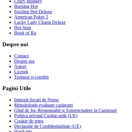
Crazy Monkey
Burning Hot
Sizzling Hot Deluxe
American Poker 2
Lucky Lady Charm Deluxe
Hot Spin
Book of Ra
Despre noi
Contact
Despre noi
Autori
Licență
Termeni și condiții
Pagini Utile
Impozit Jocuri de Noroc
Metodologie evaluare cazinouri
Ghid de Joc Responsabil și Autoexcludere la Cazinouri
Politica privind Cookie-urile (UE)
Cookie de rețea
Declarație de Confidențialitate (UE)
Hartă site