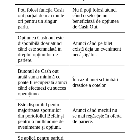
Poți folosi funcția Cash
Nu îl poți folosi atunci
out parțial de mai multe
când o selecție nu
ori pentru un singur
beneficiază de opțiunea
pariu.
de Cash Out.
Opțiunea Cash out este
disponibilă doar atunci
Atunci când pe bilet
când este semnalată în
există deja un eveniment
dreptul opțiunilor de
necâștigător.
pariere.
Butonul de Cash out
arată suma minimă ce
În cazul unei schimbări
poate fi recuperată atunci
drastice a cotelor.
când efectuezi cu succes
operațiunea.
Este disponibil pentru
majoritatea sporturilor
Atunci când meciul nu
din portofoliul Befair și
se mai regăsește în oferta
pentru o multitudine de
de pariere.
evenimente și opțiuni.
Se aplică pentru pariuri