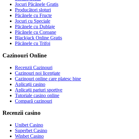
Jocuri Păcănele Gratis
Producători sloturi
Păcănele cu Fructe
Jocuri cu Speciale
Păcănele cu Dublaje
Păcănele cu Coroane
Blackjack Online Gratis
Păcănele cu Trifoi
Cazinouri Online
Recenzii Cazinouri
Cazinouri noi licențiate
Cazinouri online care platesc bine
Aplicații casino
Aplicații pariuri sportive
Tutoriale casino online
Compară cazinouri
Recenzii casino
Unibet Casino
Superbet Casino
Winbet Casino