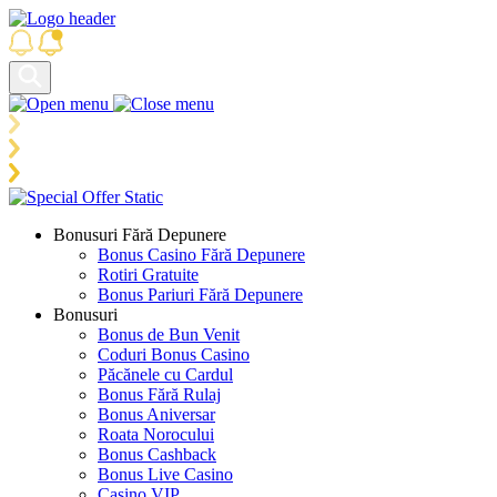
Skip
to
content
Bonusuri Fără Depunere
Bonus Casino Fără Depunere
Rotiri Gratuite
Bonus Pariuri Fără Depunere
Bonusuri
Bonus de Bun Venit
Coduri Bonus Casino
Păcănele cu Cardul
Bonus Fără Rulaj
Bonus Aniversar
Roata Norocului
Bonus Cashback
Bonus Live Casino
Casino VIP