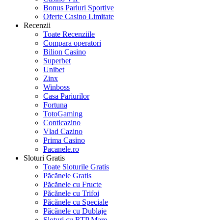
Bonus Pariuri Sportive
Oferte Casino Limitate
Recenzii
Toate Recenziile
Compara operatori
Bilion Casino
Superbet
Unibet
Zinx
Winboss
Casa Pariurilor
Fortuna
TotoGaming
Conticazino
Vlad Cazino
Prima Casino
Pacanele.ro
Sloturi Gratis
Toate Sloturile Gratis
Păcănele Gratis
Păcănele cu Fructe
Păcănele cu Trifoi
Păcănele cu Speciale
Păcănele cu Dublaje
Sloturi cu RTP Mare