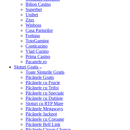
Bilion Casino
Superbet
Unibet
Zinx
Winboss
Casa Pariurilor
Fortuna
TotoGaming
Conticazino
Vlad Cazino
Prima Casino
Pacanele.ro
Sloturi Gratis
Toate Sloturile Gratis
Păcănele Gratis
Păcănele cu Fructe
Păcănele cu Trifoi
Păcănele cu Speciale
Păcănele cu Dublaje
Sloturi cu RTP Mare
Păcănele Megaways
Păcănele Jackpot
Păcănele cu Coroane
Păcănele Bell Link
Păcănele Clover Chance