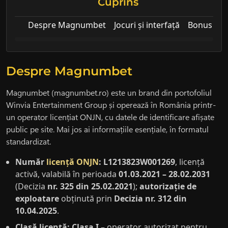
Cuprins
Despre Magnumbet
Jocuri și interfață
Bonus de 
Despre Magnumbet
Magnumbet (magnumbet.ro) este un brand din portofoliul
Winvia Entertainment Group și operează în România printr-
un operator licențiat ONJN, cu datele de identificare afișate
public pe site. Mai jos ai informațiile esențiale, în formatul
standardizat.
Număr
licență ONJN
:
L1213823W001269
, licență
activă, valabilă în perioada
01.03.2021 – 28.02.2031
(Decizia
nr. 325 din 25.02.2021
);
autorizație de
exploatare
obținută prin
Decizia nr. 312 din
10.04.2025
.
Clasă licență:
Clasa I
– operator autorizat pentru