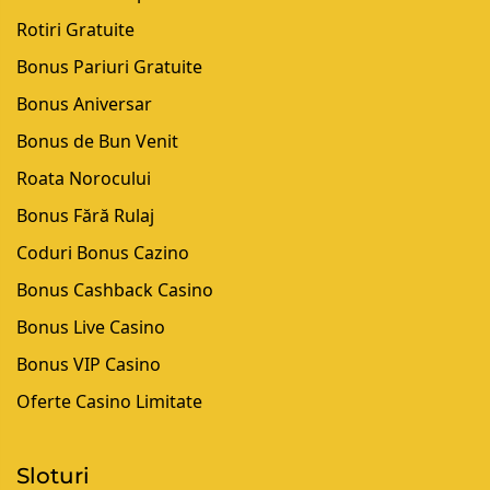
Rotiri Gratuite
Bonus Pariuri Gratuite
Bonus Aniversar
Bonus de Bun Venit
Roata Norocului
Bonus Fără Rulaj
Coduri Bonus Cazino
Bonus Cashback Casino
Bonus Live Casino
Bonus VIP Casino
Oferte Casino Limitate
Sloturi