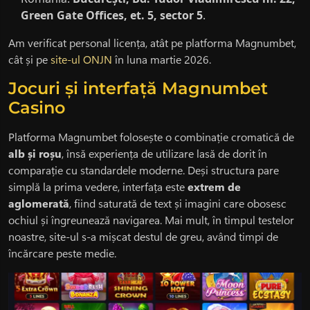
Green Gate Offices, et. 5, sector 5
.
Am verificat personal licența, atât pe platforma Magnumbet,
cât și pe
site-ul ONJN
în luna martie 2026.
Jocuri și interfață Magnumbet
Casino
Platforma Magnumbet folosește o combinație cromatică de
alb și roșu
, însă experiența de utilizare lasă de dorit în
comparație cu standardele moderne. Deși structura pare
simplă la prima vedere, interfața este
extrem de
aglomerată
, fiind saturată de text și imagini care obosesc
ochiul și îngreunează navigarea. Mai mult, în timpul testelor
noastre, site-ul s-a mișcat destul de greu, având timpi de
încărcare peste medie.