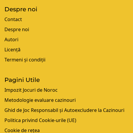
Despre noi
Contact
Despre noi
Autori
Licență
Termeni și condiții
Pagini Utile
Impozit Jocuri de Noroc
Metodologie evaluare cazinouri
Ghid de Joc Responsabil și Autoexcludere la Cazinouri
Politica privind Cookie-urile (UE)
Cookie de rețea