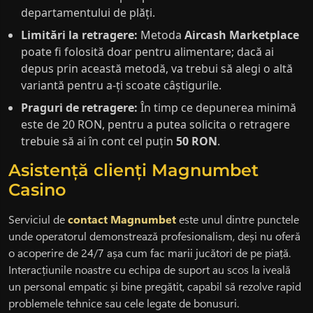
departamentului de plăți.
Limitări la retragere:
Metoda
Aircash Marketplace
poate fi folosită doar pentru alimentare; dacă ai
depus prin această metodă, va trebui să alegi o altă
variantă pentru a-ți scoate câștigurile.
Praguri de retragere:
În timp ce depunerea minimă
este de 20 RON, pentru a putea solicita o retragere
trebuie să ai în cont cel puțin
50 RON
.
Asistență clienți Magnumbet
Casino
Serviciul de
contact Magnumbet
este unul dintre punctele
unde operatorul demonstrează profesionalism, deși nu oferă
o acoperire de 24/7 așa cum fac marii jucători de pe piață.
Interacțiunile noastre cu echipa de suport au scos la iveală
un personal empatic și bine pregătit, capabil să rezolve rapid
problemele tehnice sau cele legate de bonusuri.