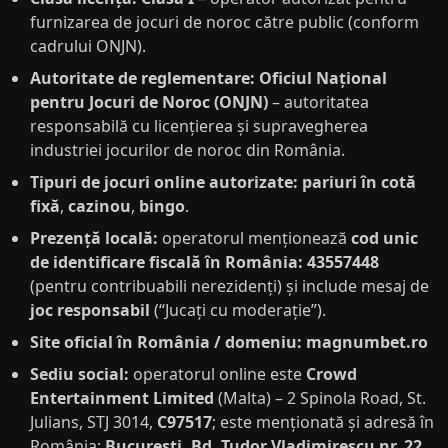
furnizarea de jocuri de noroc către public (conform
cadrului ONJN).
Autoritate de reglementare:
Oficiul Național
pentru Jocuri de Noroc (ONJN)
– autoritatea
responsabilă cu licențierea și supravegherea
industriei jocurilor de noroc din România.
Tipuri de jocuri online autorizate:
pariuri în cotă
fixă
,
cazinou
,
bingo
.
Prezență locală:
operatorul menționează
cod unic
de identificare fiscală în România: 43557448
(pentru contribuabili nerezidenți) și include mesaj de
joc responsabil
(“Jucați cu moderație”).
Site oficial în România / domeniu:
magnumbet.ro
Sediu social:
operatorul online este
Crowd
Entertainment Limited
(Malta) – 2 Spinola Road, St.
Julians, STJ 3014,
C97517
; este menționată și adresă în
România:
București, Bd. Tudor Vladimirescu nr. 22,