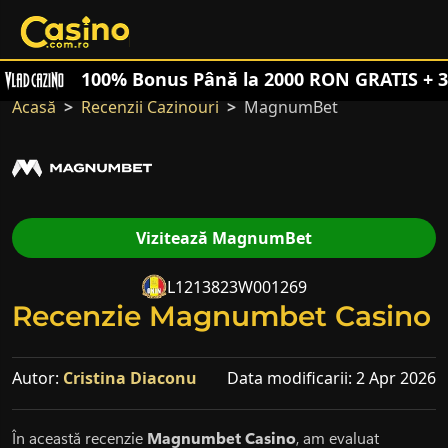
Skip
to
content
100% Bonus Până la 2000 RON GRATIS + 30
Acasă
Recenzii Cazinouri
MagnumBet
Vizitează MagnumBet
L1213823W001269
Recenzie Magnumbet Casino
Autor:
Cristina Diaconu
Data modificarii: 2 Apr 2026
În această recenzie
Magnumbet Casino
, am evaluat