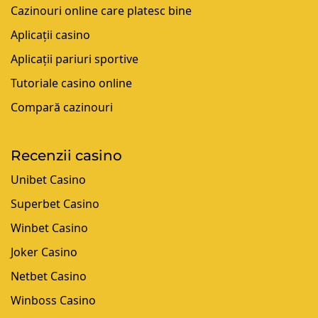
Cazinouri online care platesc bine
Aplicații casino
Aplicații pariuri sportive
Tutoriale casino online
Compară cazinouri
Recenzii casino
Unibet Casino
Superbet Casino
Winbet Casino
Joker Casino
Netbet Casino
Winboss Casino