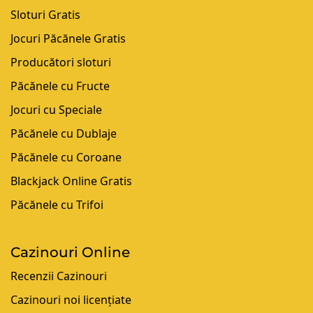
Sloturi Gratis
Jocuri Păcănele Gratis
Producători sloturi
Păcănele cu Fructe
Jocuri cu Speciale
Păcănele cu Dublaje
Păcănele cu Coroane
Blackjack Online Gratis
Păcănele cu Trifoi
Cazinouri Online
Recenzii Cazinouri
Cazinouri noi licențiate