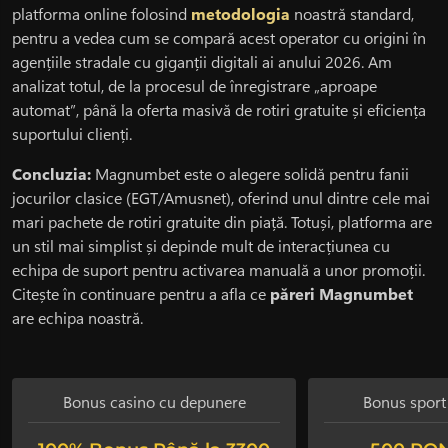
platforma online folosind
metodologia
noastră standard,
pentru a vedea cum se compară acest operator cu origini în
agențiile stradale cu giganții digitali ai anului 2026. Am
analizat totul, de la procesul de înregistrare „aproape
automat”, până la oferta masivă de rotiri gratuite și eficiența
suportului clienți.
Concluzia:
Magnumbet este o alegere solidă pentru fanii
jocurilor clasice (EGT/Amusnet), oferind unul dintre cele mai
mari pachete de rotiri gratuite din piață. Totuși, platforma are
un stil mai simplist și depinde mult de interacțiunea cu
echipa de suport pentru activarea manuală a unor promoții.
Citește în continuare pentru a afla ce
păreri Magnumbet
are echipa noastră.
Bonus casino cu depunere
Bonus sport