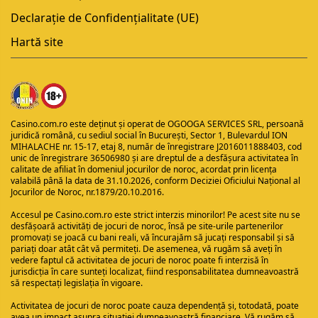
Declarație de Confidențialitate (UE)
Hartă site
Casino.com.ro
este deținut și operat de OGOOGA SERVICES SRL, persoană
juridică română, cu sediul social în București, Sector 1, Bulevardul ION
MIHALACHE nr. 15-17, etaj 8, număr de înregistrare J2016011888403, cod
unic de înregistrare 36506980 și are dreptul de a desfășura activitatea în
calitate de afiliat în domeniul jocurilor de noroc, acordat prin licența
valabilă până la data de 31.10.2026, conform Deciziei Oficiului Național al
Jocurilor de Noroc, nr.1879/20.10.2016.
Accesul pe
Casino.com.ro
este strict interzis minorilor! Pe acest site nu se
desfășoară activități de jocuri de noroc, însă pe site-urile partenerilor
promovați se joacă cu bani reali, vă încurajăm să jucați responsabil și să
pariați doar atât cât vă permiteți. De asemenea, vă rugăm să aveți în
vedere faptul că activitatea de jocuri de noroc poate fi interzisă în
jurisdicția în care sunteți localizat, fiind responsabilitatea dumneavoastră
să respectați legislația în vigoare.
Activitatea de jocuri de noroc poate cauza dependență și, totodată, poate
avea un impact asupra situației dumneavoastră financiare. Vă rugăm să