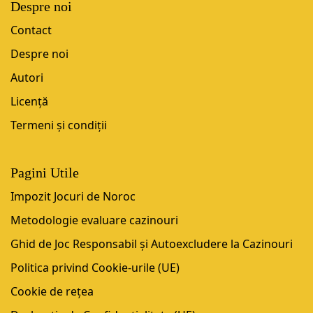
Despre noi
Contact
Despre noi
Autori
Licență
Termeni și condiții
Pagini Utile
Impozit Jocuri de Noroc
Metodologie evaluare cazinouri
Ghid de Joc Responsabil și Autoexcludere la Cazinouri
Politica privind Cookie-urile (UE)
Cookie de rețea