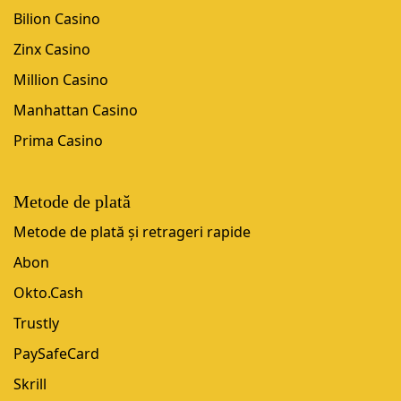
Bilion Casino
Zinx Casino
Million Casino
Manhattan Casino
Prima Casino
Metode de plată
Metode de plată și retrageri rapide
Abon
Okto.Cash
Trustly
PaySafeCard
Skrill