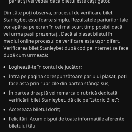
pariat și vei vedea dacă biletul este câștigător.
Din câte poți observa, procesul de verificare bilet
Stanleybet este foarte simplu. Rezultatele pariurilor tale
vor apărea pe ecran în cel mai scurt timp posibil dacă
vei urma pașii prezentați. Dacă ai plasat biletul în
mediul online procesul de verificare este ușor difert.
Verificarea bilet Stanleybet după cod pe internet se face
după cum urmează:
Loghează-te în contul de jucător;
Intră pe pagina corespunzătoare pariului plasat, poți
face asta prin rubricile din partea stângă sus;
În partea dreaptă vei remarca o rubrică dedicată
verificării bilet Stanleybet, dă clic pe “Istoric Bilet”;
Accesează biletul dorit;
Felicitări! Acum dispui de toate informațiile aferente
biletului tău.