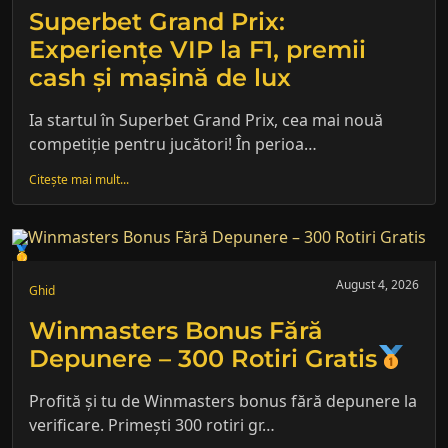
Superbet Grand Prix:
Experiențe VIP la F1, premii
cash și mașină de lux
Ia startul în Superbet Grand Prix, cea mai nouă
competiție pentru jucători! În perioa…
Citește mai mult...
August 4, 2026
Ghid
Winmasters Bonus Fără
Depunere – 300 Rotiri Gratis
Profită și tu de Winmasters bonus fără depunere la
verificare. Primești 300 rotiri gr…